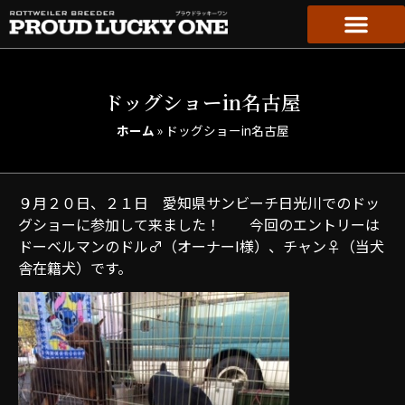
ドッグショーin名古屋
ホーム
»
ドッグショーin名古屋
９月２０日、２１日 愛知県サンビーチ日光川でのドッ
グショーに参加して来ました！ 今回のエントリーは
ドーベルマンのドル♂（オーナーI様）、チャン♀（当犬
舎在籍犬）です。