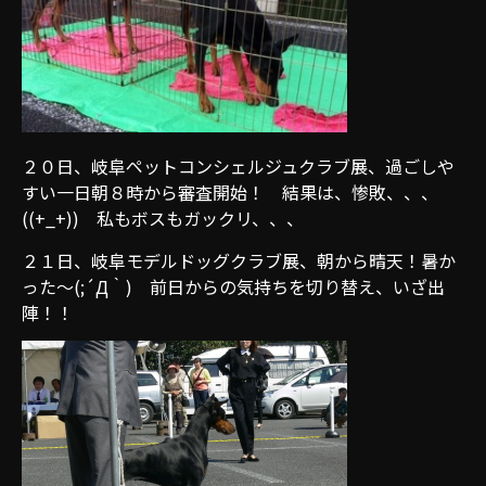
２０日、岐阜ペットコンシェルジュクラブ展、過ごしや
すい一日朝８時から審査開始！ 結果は、惨敗、、、
((+_+)) 私もボスもガックリ、、、
２１日、岐阜モデルドッグクラブ展、朝から晴天！暑か
った～(;´Д｀) 前日からの気持ちを切り替え、いざ出
陣！！