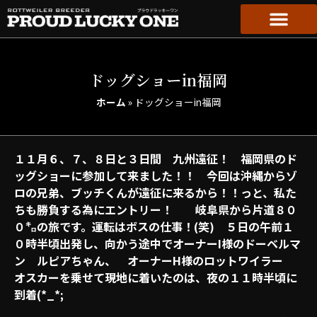
ドッグショーin福岡
ホーム
»
ドッグショーin福岡
１１月６、７、８日と３日間 九州遠征！ 福岡県のド
ッグショーに参加して来ました！！ 今回は沖縄からゾ
ロの兄弟、ブッチくんが遠征に来るから！！っと、私た
ちも勝負する為にエントリー！ 岐阜県から片道８０
０㌔の旅です。運転はボスの仕事！(笑) ５日の午前１
０時半頃出発し、向かう途中でオーナーI様のドーベルマ
ン ルピアちゃん、 オーナーH様のロットワイラー
オスカーを乗せて現地に着いたのは、夜の１１時半頃に
到着(*_*;