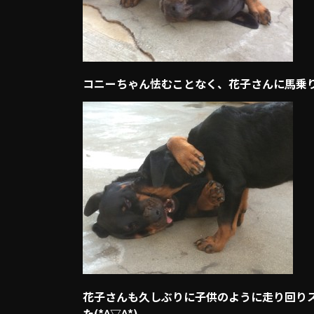
コニーちゃん怯むことなく、花子さんに馬乗り
花子さんも久しぶりに子供のように走り回り
た(*^▽^*)