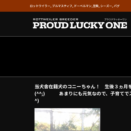
ロットワイラー, ブルマスティフ, ドーベルマン,豆柴, シーズー, パグ
当犬舎在籍犬のコニーちゃん！ 生後３ヵ月
(^^;) あまりにも元気なので、子育てで
^)