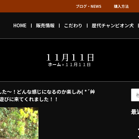
ブログ・NEWS
購入方法
HOME
販売情報
こだわり
歴代チャンピオン犬
１１月１１日
ホーム
»
１１月１１日
た～！どんな感じになるのか楽しみ( *´艸
に来てくれました！！
最