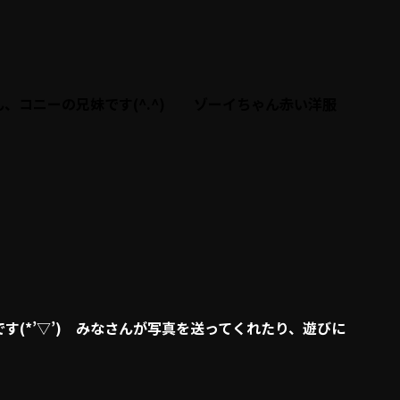
、コニーの兄妹です(^.^) ゾーイちゃん赤い洋服
(*’▽’) みなさんが写真を送ってくれたり、遊びに