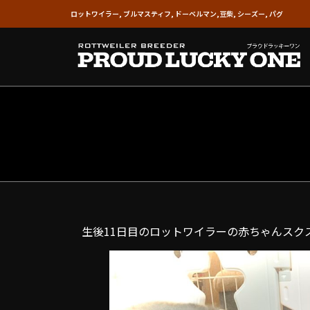
ロットワイラー, ブルマスティフ, ドーベルマン,豆柴, シーズー, パグ
生後11日目のロットワイラーの赤ちゃんスク