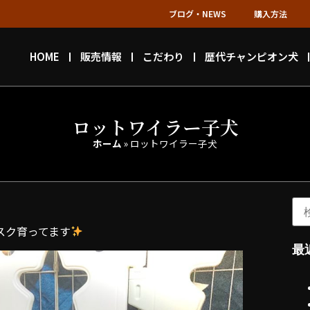
ブログ・NEWS
購入方法
HOME
販売情報
こだわり
歴代チャンピオン犬
ロットワイラー子犬
ホーム
»
ロットワイラー子犬
スク育ってます
最