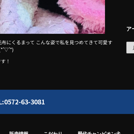
ア
布にくるまって こんな姿で私を見つめてきて可愛す
▽’*)
です！
L:0572-63-3081
販売情報
こだわり
歴代チャンピオン犬