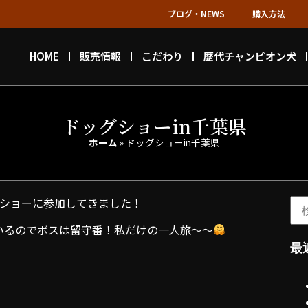
ブログ・NEWS
購入方法
HOME
販売情報
こだわり
歴代チャンピオン犬
ドッグショーin千葉県
ホーム
»
ドッグショーin千葉県
グショーに参加してきました！
いるのでボスは留守番！私だけの一人旅〜〜
最