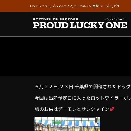
ロットワイラー, ブルマスティフ, ドーベルマン,豆柴, シーズー, パグ
６月２２日,２３日 千葉県で開催されたドッ
今回は出産予定日に入ったロットワイラーが
旅のお供はデーモンとサンシャイン