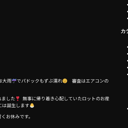
カ
は大雨
でパドックもずぶ濡れ
審査はエアコンの
れました
無事に帰り着き心配していたロットのお産
には誕生します
暫くお休みです。